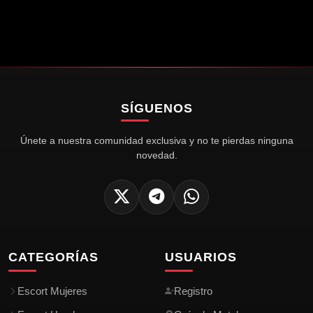
Danna🔥
Dana💕
Thania❤️
CENTRO ASU
SAJONIA
SAJONIA
785
4.8K
551
Naty🔥
Mabel🍑
Sofi❤️
SAJONIA
SAN LORENZO
M R ALONSO
YPANE
CENTRO ASU
SAN LORENZO
SÍGUENOS
Únete a nuestra comunidad exclusiva y no te pierdas ninguna
novedad.
CATEGORÍAS
USUARIOS
Escort Mujeres
Registro