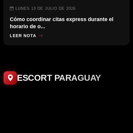
LUNES 13 DE JULIO DE 2026
Cómo coordinar citas express durante el
horario de o...
LEER NOTA
ESCORT PARAGUAY
4.7K
307
1.7K
Ali
Sra Jazmin❤️
Alma Tentación❤️
1
1.1K
940
Sofi la bbcita🔥
Veronica🔥
Tatiana🫦
San lorenzo
F. DE LA MORA
SAN LORENZO
978
7
9