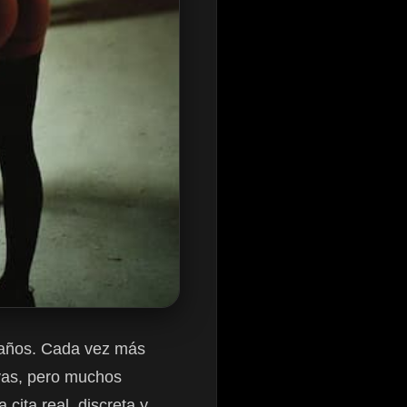
 años. Cada vez más
yas, pero muchos
cita real, discreta y