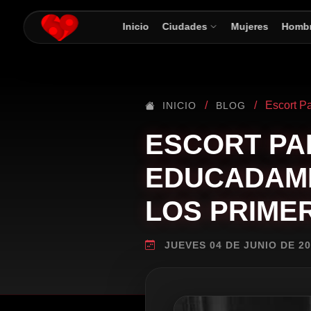
Inicio
Ciudades
Mujeres
Homb
/
/
Escort P
INICIO
BLOG
ESCORT PA
EDUCADAME
LOS PRIME
JUEVES 04 DE JUNIO DE 20