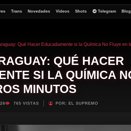
res
Trans
Novedades
Videos
Shots
Telegram
Blog
araguay: Qué Hacer Educadamente si la Química No Fluye en l
RAGUAY: QUÉ HACER
NTE SI LA QUÍMICA N
ROS MINUTOS
26
765 VISTAS
POR:
EL SUPREMO