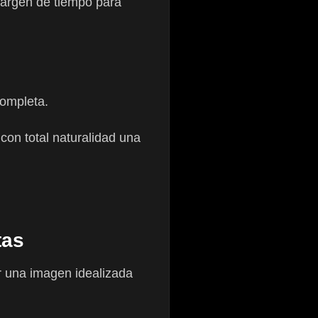
margen de tiempo para
completa.
on total naturalidad una
tas
r una imagen idealizada