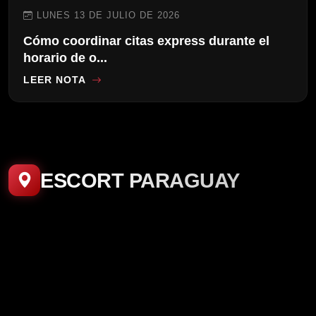
LUNES 13 DE JULIO DE 2026
Cómo coordinar citas express durante el
horario de o...
LEER NOTA
ESCORT PARAGUAY
4.8K
489
530
Ali
Naty💕
Lilith🫦
945
1.5K
2.7K
Andreia🫦
Lorena💋
Naty🫦
San lorenzo
LAMBARE
F. DE LA MORA
22
5.4K
1.3K