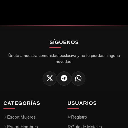
Sol ☀️
Danna😍
Micaela😍
CENTRO ASU
SAN LORENZO
SEMINARIO
5K
6.1K
5.7K
Tania💋
Miel💋
lorena😍
Av MCAL. LOPEZ y M. LYNCH
ÑEMBY
Av CHOFERES Y 25 DE MAYO
SAN LORENZO
SAN LORENZO
ÑEMBY
SÍGUENOS
Únete a nuestra comunidad exclusiva y no te pierdas ninguna
novedad.
CATEGORÍAS
USUARIOS
Escort Mujeres
Registro
Escort Hombres
Guía de Moteles