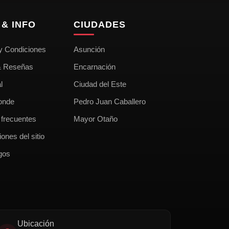
& INFO
CIUDADES
y Condiciones
Asunción
& Reseñas
Encarnación
l
Ciudad del Este
onde
Pedro Juan Caballero
 frecuentes
Mayor Otaño
ones del sitio
gos
Ubicación