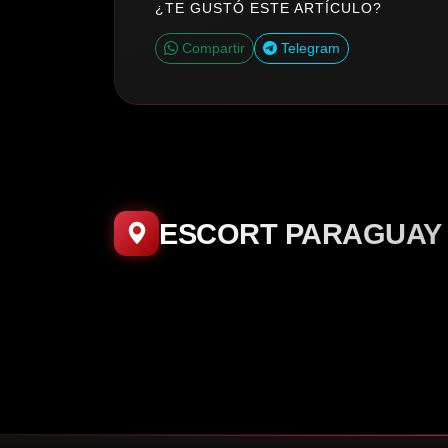
¿TE GUSTÓ ESTE ARTÍCULO?
Compartir
Telegram
ESCORT PARAGUAY
4.7K
5.3K
Ali
Danna😍
5
175
Pauli💕
Luana🫦
San lorenzo
ÑEMBY
LUQUE
LUQUE