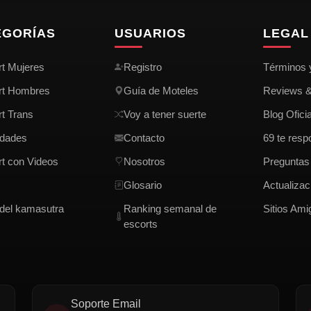
EGORÍAS
USUARIOS
LEGAL 
t Mujeres
Registro
Términos 
rt Hombres
Guía de Moteles
Reviews 
t Trans
Voy a tener suerte
Blog Oficia
dades
Contacto
69 te resp
t con Videos
Nosotros
Preguntas
Glosario
Actualizaci
del kamasutra
Ranking semanal de
Sitios Ami
escorts
Soporte Email