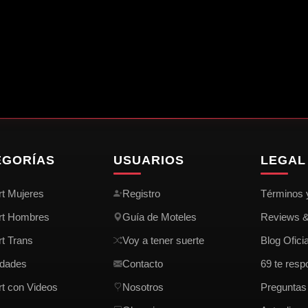
2.7K
3
Naty🫦
Sol ☀️
5.7K
11
lorena😍
Pauli💕
SEMINARIO
Av MCAL. LOPEZ y M. LYNCH
Ñ
ÑEMBY
LUQUE
L
EGORÍAS
USUARIOS
LEGAL 
t Mujeres
Registro
Términos 
rt Hombres
Guía de Moteles
Reviews 
t Trans
Voy a tener suerte
Blog Oficia
dades
Contacto
69 te resp
t con Videos
Nosotros
Preguntas