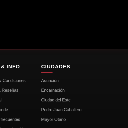
5.4K
1.2K
Danna😍
Micaela😍
180
21
Luana🫦
Estrella🌟
EMBY
Av CHOFERES Y 25 DE MAYO
UQUE
VILLA ELISA
& INFO
CIUDADES
y Condiciones
Asunción
& Reseñas
Encarnación
l
Ciudad del Este
onde
Pedro Juan Caballero
 frecuentes
Mayor Otaño