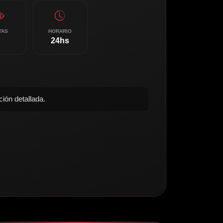
TAS
HORARIO
24hs
ión detallada.