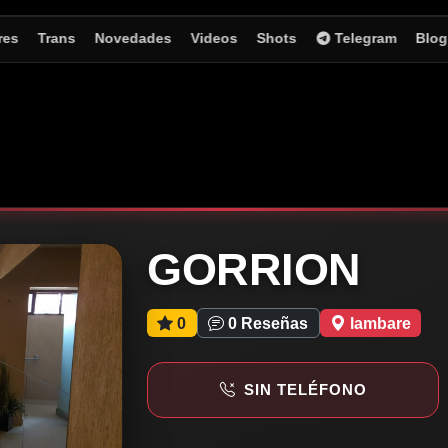
res
Trans
Novedades
Videos
Shots
Telegram
Blog
GORRION
0
0 Reseñas
lambare
SIN TELÉFONO