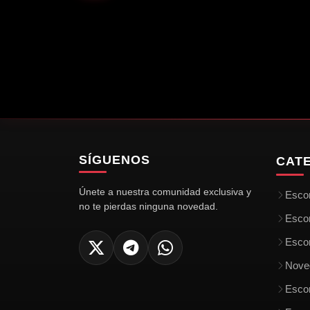
4.7K
1.5K
Ali
Lorena💋
5K
6.1K
Tania💋
Miel💋
San lorenzo
SAN LORENZO
SAN LORENZO
SAN LORENZO
SÍGUENOS
CAT
Únete a nuestra comunidad exclusiva y
Escor
no te pierdas ninguna novedad.
Esco
Escor
Nove
Escor